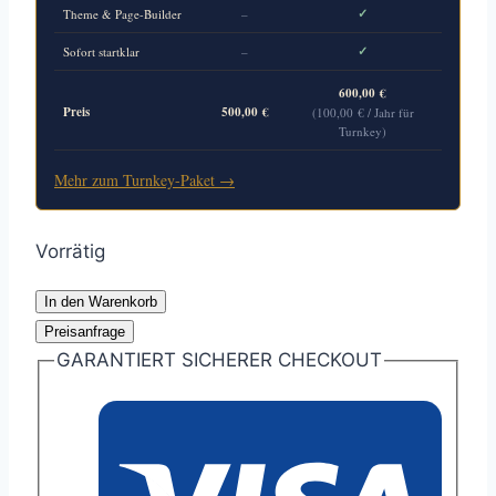
✓
Theme & Page-Builder
–
✓
Sofort startklar
–
600,00
€
Preis
500,00
€
(
100,00
€
/ Jahr für
Turnkey)
Mehr zum Turnkey-Paket →
Vorrätig
360-
In den Warenkorb
itsec.de
Preisanfrage
Menge
GARANTIERT SICHERER CHECKOUT