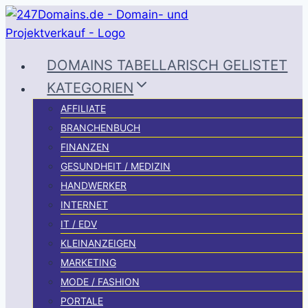
Zum
Inhalt
springen
DOMAINS TABELLARISCH GELISTET
KATEGORIEN
AFFILIATE
BRANCHENBUCH
FINANZEN
GESUNDHEIT / MEDIZIN
HANDWERKER
INTERNET
IT / EDV
KLEINANZEIGEN
MARKETING
MODE / FASHION
PORTALE