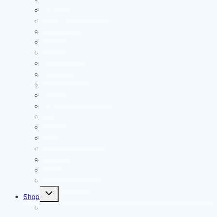
Gesundheit / Medizin
Handwerker
Internet
IT / EDV
Kleinanzeigen
Marketing
Mode / Fashion
Portale
Rating / Bewertungen
Reise
Service
Shop
Sicherheit / Security
Software
Spiele
Sport und Freizeit
Unkategorisiert
Untermenü
Shop
umschalten
Mein Konto