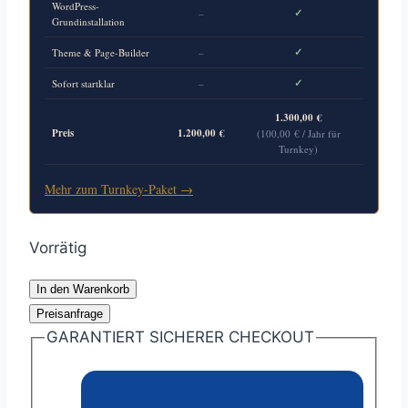
WordPress-
✓
–
Grundinstallation
✓
Theme & Page-Builder
–
✓
Sofort startklar
–
1.300,00
€
Preis
1.200,00
€
(
100,00
€
/ Jahr für
Turnkey)
Mehr zum Turnkey-Paket →
Vorrätig
internetmarketing-
In den Warenkorb
frankfurt.de
Preisanfrage
Menge
GARANTIERT SICHERER CHECKOUT