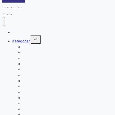
Domains tabellarisch gelistet
Untermenü
Kategorien
umschalten
Affiliate
Branchenbuch
Finanzen
Gesundheit / Medizin
Handwerker
Internet
IT / EDV
Kleinanzeigen
Marketing
Mode / Fashion
Portale
Rating / Bewertungen
Reise