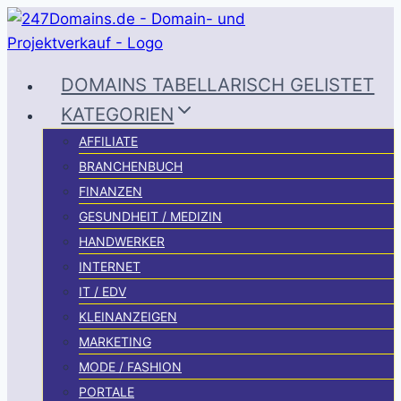
Zum
Inhalt
springen
DOMAINS TABELLARISCH GELISTET
KATEGORIEN
AFFILIATE
BRANCHENBUCH
FINANZEN
GESUNDHEIT / MEDIZIN
HANDWERKER
INTERNET
IT / EDV
KLEINANZEIGEN
MARKETING
MODE / FASHION
PORTALE